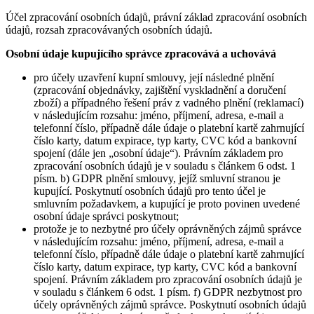
Účel zpracování osobních údajů, právní základ zpracování osobních
údajů, rozsah zpracovávaných osobních údajů.
Osobní údaje kupujícího správce zpracovává a uchovává
pro účely uzavření kupní smlouvy, její následné plnění
(zpracování objednávky, zajištění vyskladnění a doručení
zboží) a případného řešení práv z vadného plnění (reklamací)
v následujícím rozsahu: jméno, příjmení, adresa, e-mail a
telefonní číslo, případně dále údaje o platební kartě zahrnující
číslo karty, datum expirace, typ karty, CVC kód a bankovní
spojení (dále jen „osobní údaje“). Právním základem pro
zpracování osobních údajů je v souladu s článkem 6 odst. 1
písm. b) GDPR plnění smlouvy, jejíž smluvní stranou je
kupující. Poskytnutí osobních údajů pro tento účel je
smluvním požadavkem, a kupující je proto povinen uvedené
osobní údaje správci poskytnout;
protože je to nezbytné pro účely oprávněných zájmů správce
v následujícím rozsahu: jméno, příjmení, adresa, e-mail a
telefonní číslo, případně dále údaje o platební kartě zahrnující
číslo karty, datum expirace, typ karty, CVC kód a bankovní
spojení. Právním základem pro zpracování osobních údajů je
v souladu s článkem 6 odst. 1 písm. f) GDPR nezbytnost pro
účely oprávněných zájmů správce. Poskytnutí osobních údajů