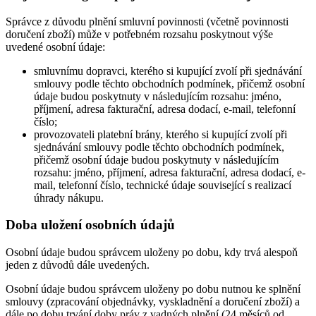
Správce z důvodu plnění smluvní povinnosti (včetně povinnosti
doručení zboží) může v potřebném rozsahu poskytnout výše
uvedené osobní údaje:
smluvnímu dopravci, kterého si kupující zvolí při sjednávání
smlouvy podle těchto obchodních podmínek, přičemž osobní
údaje budou poskytnuty v následujícím rozsahu: jméno,
příjmení, adresa fakturační, adresa dodací, e-mail, telefonní
číslo;
provozovateli platební brány, kterého si kupující zvolí při
sjednávání smlouvy podle těchto obchodních podmínek,
přičemž osobní údaje budou poskytnuty v následujícím
rozsahu: jméno, příjmení, adresa fakturační, adresa dodací, e-
mail, telefonní číslo, technické údaje související s realizací
úhrady nákupu.
Doba uložení osobních údajů
Osobní údaje budou správcem uloženy po dobu, kdy trvá alespoň
jeden z důvodů dále uvedených.
Osobní údaje budou správcem uloženy po dobu nutnou ke splnění
smlouvy (zpracování objednávky, vyskladnění a doručení zboží) a
dále po dobu trvání doby práv z vadných plnění (24 měsíců od