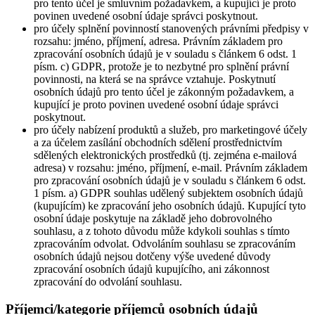
pro tento účel je smluvním požadavkem, a kupující je proto
povinen uvedené osobní údaje správci poskytnout.
pro účely splnění povinností stanovených právními předpisy v
rozsahu: jméno, příjmení, adresa. Právním základem pro
zpracování osobních údajů je v souladu s článkem 6 odst. 1
písm. c) GDPR, protože je to nezbytné pro splnění právní
povinnosti, na která se na správce vztahuje. Poskytnutí
osobních údajů pro tento účel je zákonným požadavkem, a
kupující je proto povinen uvedené osobní údaje správci
poskytnout.
pro účely nabízení produktů a služeb, pro marketingové účely
a za účelem zasílání obchodních sdělení prostřednictvím
sdělených elektronických prostředků (tj. zejména e-mailová
adresa) v rozsahu: jméno, příjmení, e-mail. Právním základem
pro zpracování osobních údajů je v souladu s článkem 6 odst.
1 písm. a) GDPR souhlas udělený subjektem osobních údajů
(kupujícím) ke zpracování jeho osobních údajů. Kupující tyto
osobní údaje poskytuje na základě jeho dobrovolného
souhlasu, a z tohoto důvodu může kdykoli souhlas s tímto
zpracováním odvolat. Odvoláním souhlasu se zpracováním
osobních údajů nejsou dotčeny výše uvedené důvody
zpracování osobních údajů kupujícího, ani zákonnost
zpracování do odvolání souhlasu.
Příjemci/kategorie příjemců osobních údajů