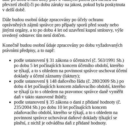
převzetí zboží) či po dobu záruky na jakost, pokud byla poskytnuta
v delší době.
Dále budou osobní údaje zpracovány po účely ochranu
oprávněných zájmů správce pro případy sporů před soudy nebo
jinými orgány, a to po dobu 4 let od uzavření kupní smlouvy, výše
uvedený odstavec tím není dotčen.
Konečně budou osobní údaje zpracovány po dobu vyžadovaných
právními předpisy, a to např:
podle ustanovení § 31 zákona o účetnictví (č. 563/1991 Sb.)
po dobu 5 let počínajících koncem účetního období, kterého
se týkají, a to s ohledem na povinnost správce uschovat účetní
doklady a účetní záznamy (faktury);
podle ustanovení § 148 daňového řádu (č. 280/2009 Sb.) po
dobu 4 let počínajících koncem zdaňovacího období, kterého
se týkají (a to s ohledem na pravomoc správce daně vyměřit
daň v takto stanovené lhůtě);
podle ustanovení § 35 zákona o dani z přidané hodnoty (č.
235/2004 Sb.) po dobu 10 let počínajících koncem
zdaňovacího období, kterého se týkají, a to s ohledem na
povinnost správce uchovávat daňové doklady týkající se
plnění, z nichž je odváděna daň z přidané hodnoty.