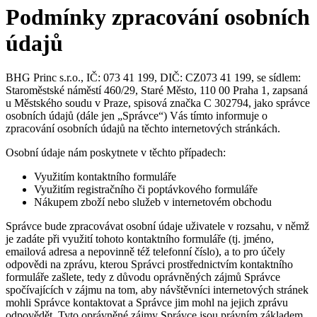
Podmínky zpracování osobních
údajů
BHG Princ s.r.o., IČ: 073 41 199, DIČ: CZ073 41 199, se sídlem:
Staroměstské náměstí 460/29, Staré Město, 110 00 Praha 1, zapsaná
u Městského soudu v Praze, spisová značka C 302794, jako správce
osobních údajů (dále jen „Správce“) Vás tímto informuje o
zpracování osobních údajů na těchto internetových stránkách.
Osobní údaje nám poskytnete v těchto případech:
Využitím kontaktního formuláře
Využitím registračního či poptávkového formuláře
Nákupem zboží nebo služeb v internetovém obchodu
Správce bude zpracovávat osobní údaje uživatele v rozsahu, v němž
je zadáte při využití tohoto kontaktního formuláře (tj. jméno,
emailová adresa a nepovinně též telefonní číslo), a to pro účely
odpovědi na zprávu, kterou Správci prostřednictvím kontaktního
formuláře zašlete, tedy z důvodu oprávněných zájmů Správce
spočívajících v zájmu na tom, aby návštěvníci internetových stránek
mohli Správce kontaktovat a Správce jim mohl na jejich zprávu
odpovědět. Tyto oprávněné zájmy Správce jsou právním základem