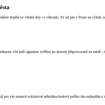
ěsta
můžete dopřát ve všední dny i o víkendu. Ať už jste v Praze na výletě, n
niknout. Od naší signature zvěřiny po dezerty připravované na místě - t
olejš pro vás sestavil exkluzivní několikachodový průřez tím nejlepší