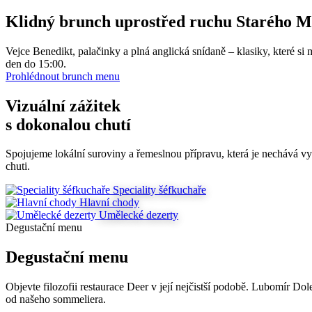
Klidný brunch uprostřed ruchu Starého M
Vejce Benedikt, palačinky a plná anglická snídaně – klasiky, které si 
den do 15:00.
Prohlédnout brunch menu
Vizuální zážitek
s dokonalou chutí
Spojujeme lokální suroviny a řemeslnou přípravu, která je nechává vy
chuti.
Speciality šéfkuchaře
Hlavní chody
Umělecké dezerty
Degustační menu
Degustační menu
Objevte filozofii restaurace Deer v její nejčistší podobě. Lubomír D
od našeho sommeliera.