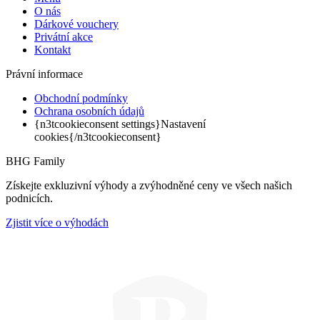
O nás
Dárkové vouchery
Privátní akce
Kontakt
Právní informace
Obchodní podmínky
Ochrana osobních údajů
{n3tcookieconsent settings}Nastavení
cookies{/n3tcookieconsent}
BHG Family
Získejte exkluzivní výhody a zvýhodněné ceny ve všech našich
podnicích.
Zjistit více o výhodách