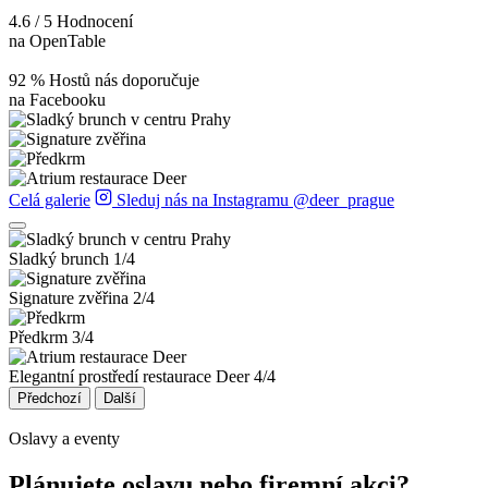
4.6 / 5
Hodnocení
na OpenTable
92 %
Hostů nás doporučuje
na Facebooku
Celá galerie
Sleduj nás na Instagramu @deer_prague
Sladký brunch
1/4
Signature zvěřina
2/4
Předkrm
3/4
Elegantní prostředí restaurace Deer
4/4
Předchozí
Další
Oslavy a eventy
Plánujete oslavu nebo firemní akci?