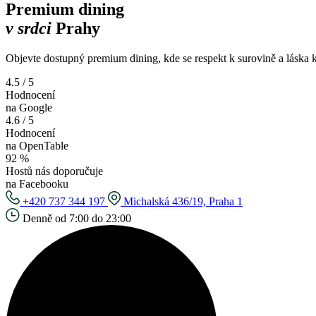
Premium dining
v srdci
Prahy
Objevte dostupný premium dining, kde se respekt k surovině a láska k
4.5 / 5
Hodnocení
na Google
4.6 / 5
Hodnocení
na OpenTable
92 %
Hostů nás doporučuje
na Facebooku
+420 737 344 197
Michalská 436/19, Praha 1
Denně od 7:00 do 23:00