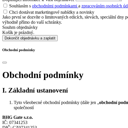
Souhlasím s
obchodními podmínkami
a
zpracováním osobních úd
Chci dostávat marketingové nabídky a novinky
Jako první se dozvíte o limitovaných edicích, slevách, speciální dn
výhodně přímo do vaší schránky.
Souhrn objednávky
Košík je prázdný.
Dokončit objednávku a zaplatit
Obchodní podmínky
Obchodní podmínky
I. Základní ustanovení
Tyto všeobecné obchodní podmínky (dále jen „
obchodní pod
společností
BHG Gate s.r.o.
IČ: 07341253
DIČ: CZ07341253