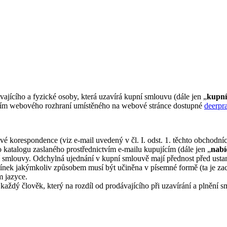
jícího a fyzické osoby, která uzavírá kupní smlouvu (dále jen „
kupní
tvím webového rozhraní umístěného na webové stránce dostupné
deerpr
ové korespondence (viz e-mail uvedený v čl. I. odst. 1. těchto obchod
katalogu zaslaného prostřednictvím e-mailu kupujícím (dále jen „
nabí
 smlouvy. Odchylná ujednání v kupní smlouvě mají přednost před usta
ínek jakýmkoliv způsobem musí být učiněna v písemné formě (ta je zac
m jazyce.
aždý člověk, který na rozdíl od prodávajícího při uzavírání a plnění s