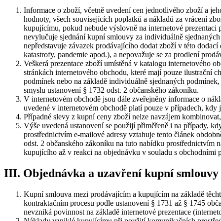
Informace o zboží, včetně uvedení cen jednotlivého zboží a je
hodnoty, všech souvisejících poplatků a nákladů za vrácení zbo
kupujícímu, pokud nebude výslovně na internetové prezentaci p
nevylučuje sjednání kupní smlouvy za individuálně sjednaných 
nepředstavuje závazek prodávajícího dodat zboží v této dodací 
katastrofy, pandemie apod.), a nepovažuje se za prodlení prodá
Veškerá prezentace zboží umístěná v katalogu internetového obc
stránkách internetového obchodu, které mají pouze ilustrační c
podmínek nebo na základě individuálně sjednaných podmínek, n
smyslu ustanovení § 1732 odst. 2 občanského zákoníku.
V internetovém obchodě jsou dále zveřejněny informace o nákl
uvedené v internetovém obchodě platí pouze v případech, kdy 
Případné slevy z kupní ceny zboží nelze navzájem kombinovat, 
Výše uvedená ustanovení se použijí přiměřeně i na případy, kd
prostřednictvím e-mailové adresy vztahuje tento článek obdobn
odst. 2 občanského zákoníku na tuto nabídku prostřednictvím 
kupujícího až v reakci na objednávku v souladu s obchodními
III. Objednávka a uzavření kupní smlouvy
Kupní smlouva mezi prodávajícím a kupujícím na základě těch
kontraktačním procesu podle ustanovení § 1731 až § 1745 obč
nevzniká povinnost na základě internetové prezentace (intern
Náklady vzniklé kupujícímu při použití komunikačních prostředk