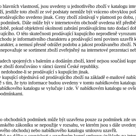
ho hlavních vlastností, jsou uvedeny u jednotlivého zboží v katalogu i
ží, jestliže toto zboží ze své podstaty nemůže být vráceno obvyklou po
rodávajícího uvedeno jinak. Ceny zboží zůstávají v platnosti po dobu
podmínek. Dále může být v internetovém obchodě uvedena též předběžná
době, pokud objektivní okolnosti zabrání prodávajícímu tuto dodací do
vajícího. O této skutečnosti prodávající kupujícího neprodleně vyrozumí
hodu je informativního charakteru a prodávající není povinen uzavřít k
harakter, a nemusí přesně odrážet podobu a jakost prodávaného zboží. N
epovažuje se sortiment zboží zveřejněný na internetové prezentaci n
adech spojených s balením a dodáním zboží, které nejsou součástí kup
je zboží doručováno v rámci území České republiky.
nedohodne-li se prodávající s kupujícím jinak.
y kupující objednává od prodávajícího zboží na základě e-mailové nab
ě s tím, že tyto informace budou uvedeny v tomto nabídkovém katalogu.
nabídkového katalogu se vylučuje i zde. V nabídkovém katalogu se ovše
 podmínkami.
to obchodních podmínek může být uzavřena pouze za podmínek zde uved
anského zákoníku se nepoužije v rozsahu, ve kterém jsou s dále uved
etového obchodu) nebo nabídkového katalogu smlouvu uzavřít.
ů na dálku v souvislosti s uzavřením kupní smlouvy (náklady na intern