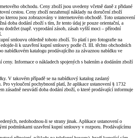
nternetového obchodu. Ceny zboží jsou uvedeny včetně daně z přidané
štovní cestou. Ceny zboží nezahrnují náklady na doručení zboží
, po kterou jsou zobrazovány v internetovém obchodě. Toto ustanovení
 doba dodání zboží s tím, že tento údaj je pouze orientační, a
bu dodržet (např. vyprodání zásob, zásah vyšší moci – přírodní
.
upní smlouvu ohledně tohoto zboží. To platí i pro fotografie na
edojde-li k uzavření kupní smlouvy podle čl. III. těchto obchodních
ebo nabídkovém katalogu prodávajícího za závaznou nabídku ve
ní ceny. Informace o nákladech spojených s balením a dodáním zboží
ídky. V takovém případě se na nabídkový katalog zaslaný
 Pro vyloučení pochybností platí, že aplikace ustanovení § 1732
m zásadně neuvádí doba dodání zboží, o které prodávající informuje
ených, nedohodnou-li se strany jinak. Aplikace ustanovení o
enými podmínkami uzavření kupní smlouvy v rozporu. Prodávajícímu
etové připojení, náklady na telefonní hovory), hradí kupující sám.