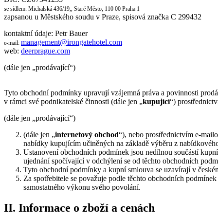
se sídlem: Michalská 436/19,, Staré Město, 110 00 Praha 1
zapsanou u Městského soudu v Praze, spisová značka C 299432
kontaktní údaje: Petr Bauer
management@irongatehotel.com
e-mail:
web:
deerprague.com
(dále jen „prodávající“)
Tyto obchodní podmínky upravují vzájemná práva a povinnosti prodáva
v rámci své podnikatelské činnosti (dále jen „
kupující
“) prostřednic
(dále jen „prodávající“)
(dále jen „
internetový obchod
“), nebo prostřednictvím e-mail
nabídky kupujícím učiněných na základě výběru z nabídkového 
Ustanovení obchodních podmínek jsou nedílnou součástí kupní
ujednání spočívající v odchýlení se od těchto obchodních podm
Tyto obchodní podmínky a kupní smlouva se uzavírají v české
Za spotřebitele se považuje podle těchto obchodních podmínek k
samostatného výkonu svého povolání.
II. Informace o zboží a cenách